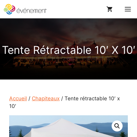
Aller
M
au
contenu
Tente Rétractable 10′ X 10′
Accueil
/
Chapiteaux
/ Tente rétractable 10′ x
10′