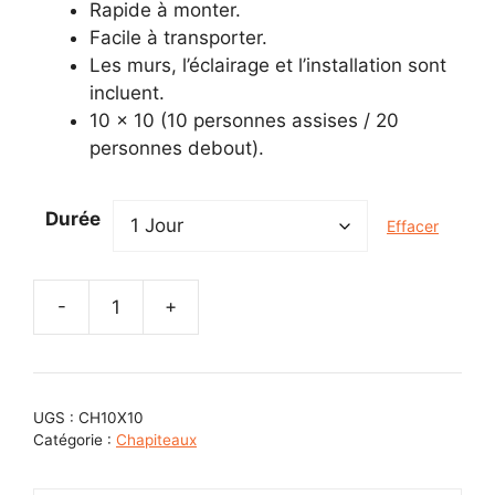
Rapide à monter.
Facile à transporter.
Les murs, l’éclairage et l’installation sont
incluent.
10 x 10 (10 personnes assises / 20
personnes debout).
Durée
Effacer
-
+
quantité
de
Tente
rétractable
UGS :
CH10X10
10'
Catégorie :
Chapiteaux
x
10'