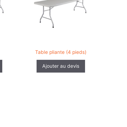
plusieurs
variations.
Les
options
peuvent
être
choisies
sur
Table pliante (4 pieds)
la
page
Ajouter au devis
du
produit