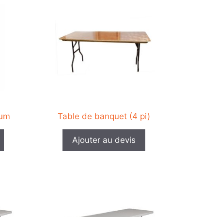
produit
a
plusieurs
variations.
Les
options
peuvent
être
choisies
sur
ium
Table de banquet (4 pi)
la
page
Ajouter au devis
du
produit
Ce
produit
a