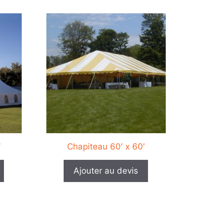
Ce
produit
a
plusieurs
variations.
Les
options
peuvent
être
choisies
sur
’
Chapiteau 60′ x 60′
la
page
Ajouter au devis
du
produit
Ce