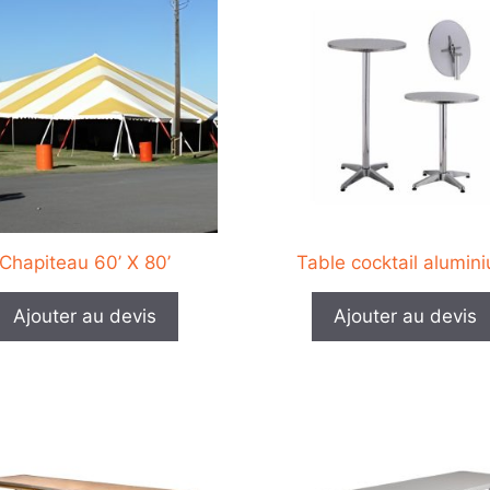
it
produit
a
eurs
plusieurs
tions.
variations.
Les
ns
options
ent
peuvent
être
ies
choisies
sur
Chapiteau 60’ X 80’
Table cocktail alumin
la
page
Ajouter au devis
Ajouter au devis
du
it
produit
Ce
it
produit
a