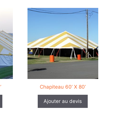
Ce
produit
a
plusieurs
variations.
Les
options
peuvent
être
choisies
sur
’
Chapiteau 60’ X 80’
la
page
Ajouter au devis
du
produit