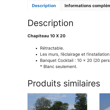
Description
Informations complé
Description
Chapiteau 10 X 20
Rétractable.
Les murs, l’éclairage et l’installatio
Banquet Cocktail : 10 x 20 (20 per
* Blanc seulement.
Produits similaires
Ce
Ce
produit
produ
a
a