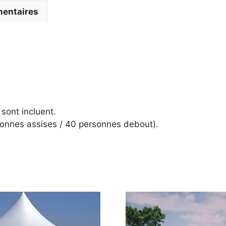
mentaires
n sont incluent.
sonnes assises / 40 personnes debout).
Ce
it
produit
a