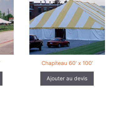
plusieurs
variations.
Les
options
peuvent
être
choisies
sur
’
Chapiteau 60’ x 100’
la
page
Ajouter au devis
du
produit