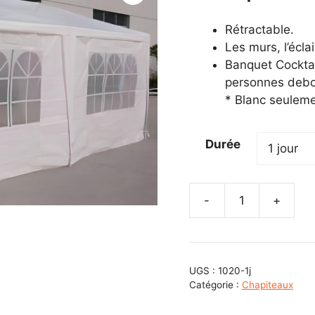
Rétractable.
Les murs, l’éclai
Banquet Cocktai
personnes debo
* Blanc seuleme
Durée
-
+
quantité
de
Chapiteau
10’
UGS :
1020-1j
X
Catégorie :
Chapiteaux
20’