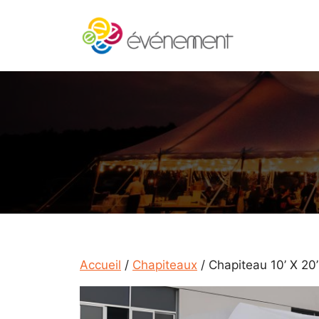
Aller
au
contenu
Accueil
/
Chapiteaux
/ Chapiteau 10’ X 20’